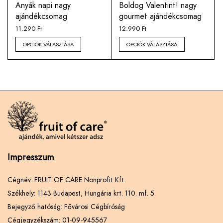
Anyák napi nagy
Boldog Valentint! nagy
ajándékcsomag
gourmet ajándékcsomag
11.290
Ft
12.990
Ft
OPCIÓK VÁLASZTÁSA
OPCIÓK VÁLASZTÁSA
Impresszum
Cégnév: FRUIT OF CARE Nonprofit Kft.
Székhely: 1143 Budapest, Hungária krt. 110. mf. 5.
Bejegyző hatóság: Fővárosi Cégbíróság
Cégjegyzékszám: 01-09-945567