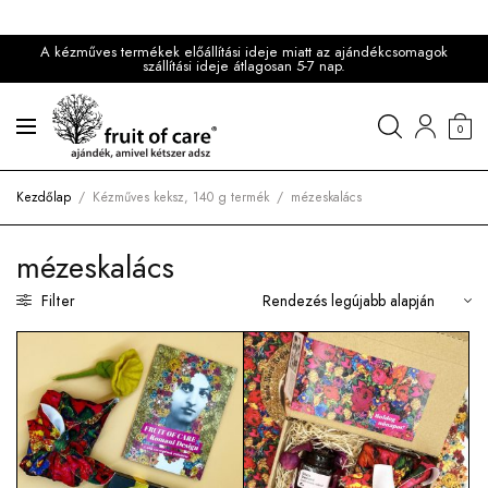
A kézműves termékek előállítási ideje miatt az ajándékcsomagok
szállítási ideje átlagosan 5-7 nap.
0
Kezdőlap
/
Kézműves keksz, 140 g termék
/
mézeskalács
mézeskalács
Filter