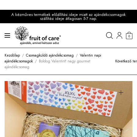
A kézműves termékek előállítási ideje miatt az ajándékcsomagok
szállítási ideje átlagosan 5-7 nap.
0
Kezdőlap
/
Csomagküldő ajándékcsomag
/
Valentin napi
ajándékcsomagok
/
Boldog Valentint! nagy gourmet
Következő te
ajándékcsomag