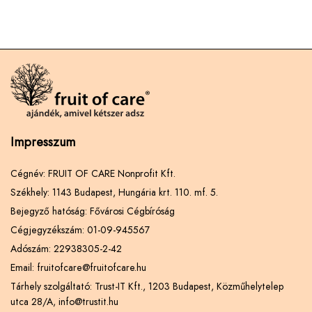
Impresszum
Cégnév: FRUIT OF CARE Nonprofit Kft.
Székhely: 1143 Budapest, Hungária krt. 110. mf. 5.
Bejegyző hatóság: Fővárosi Cégbíróság
Cégjegyzékszám: 01-09-945567
Adószám: 22938305-2-42
Email: fruitofcare@fruitofcare.hu
Tárhely szolgáltató: Trust-IT Kft., 1203 Budapest, Közműhelytelep
utca 28/A, info@trustit.hu