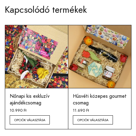
Kapcsolódó termékek
Nőnapi kis exkluzív
Húsvéti közepes gourmet
ajándékcsomag
csomag
10.990
Ft
11.690
Ft
OPCIÓK VÁLASZTÁSA
OPCIÓK VÁLASZTÁSA