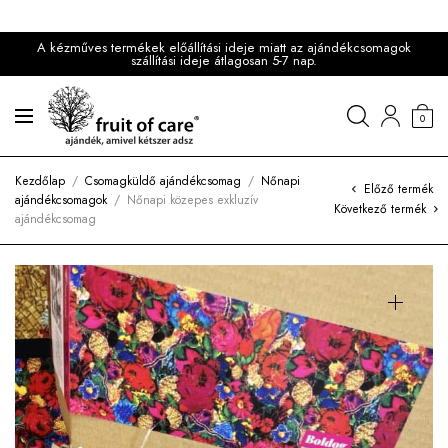
A kézműves termékek előállítási ideje miatt az ajándékcsomagok
szállítási ideje átlagosan 5-7 nap.
0
Kezdőlap
/
Csomagküldő ajándékcsomag
/
Nőnapi
Előző termék
ajándékcsomagok
/
Nőnapi közepes exkluzív
Következő termék
ajándékcsomag