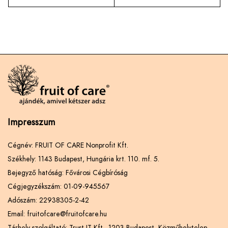
Impresszum
Cégnév: FRUIT OF CARE Nonprofit Kft.
Székhely: 1143 Budapest, Hungária krt. 110. mf. 5.
Bejegyző hatóság: Fővárosi Cégbíróság
Cégjegyzékszám: 01-09-945567
Adószám: 22938305-2-42
Email: fruitofcare@fruitofcare.hu
Tárhely szolgáltató: Trust-IT Kft., 1203 Budapest, Közműhelytelep