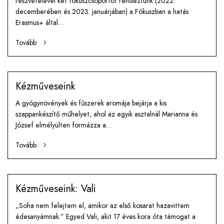
részvételével két fókuszcsoportot rendeztünk (2022.
decemberében és 2023. januárjában) a Fókuszban a hatás
Erasmus+ által…
Tovább
Kézműveseink
A gyógynövények és fűszerek aromája bejárja a kis
szappankészítő műhelyet, ahol az egyik asztalnál Marianna és
József elmélyülten formázza a…
Tovább
Kézműveseink: Vali
„Soha nem felejtem el, amikor az első kosarat hazavittem
édesanyámnak.” Egyed Vali, akit 17 éves kora óta támogat a