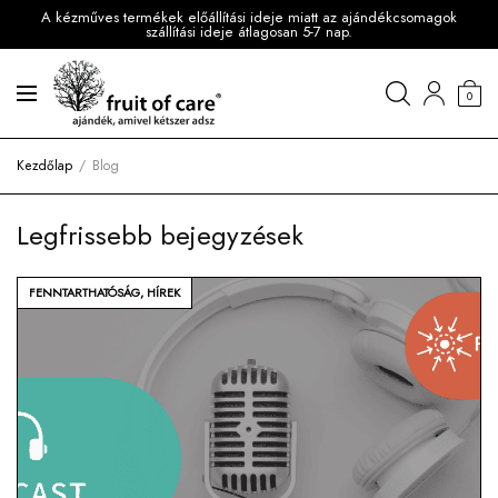
A kézműves termékek előállítási ideje miatt az ajándékcsomagok
szállítási ideje átlagosan 5-7 nap.
0
Kezdőlap
Blog
Legfrissebb bejegyzések
FENNTARTHATÓSÁG
,
HÍREK