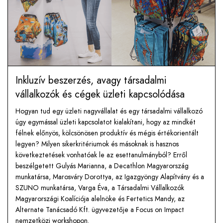
Inkluzív beszerzés, avagy társadalmi
vállalkozók és cégek üzleti kapcsolódása
Hogyan tud egy üzleti nagyvállalat és egy társadalmi vállalkozó
úgy egymással üzleti kapcsolatot kialakítani, hogy az mindkét
félnek előnyös, kölcsönösen produktív és mégis értékorientált
legyen? Milyen sikerkritériumok és másoknak is hasznos
következtetések vonhatóak le az esettanulmányból? Erről
beszélgetett Gulyás Marianna, a Decathlon Magyarország
munkatársa, Marosváry Dorottya, az Igazgyöngy Alapítvány és a
SZUNO munkatársa, Varga Éva, a Társadalmi Vállalkozók
Magyarországi Koalíciója alelnöke és Fertetics Mandy, az
Alternate Tanácsadó Kft. ügyvezetője a Focus on Impact
nemzetközi workshopon.