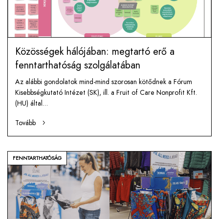
Közösségek hálójában: megtartó erő a
fenntarthatóság szolgálatában
Az alábbi gondolatok mind-mind szorosan kötődnek a Fórum
Kisebbségkutató Intézet (SK), ill. a Fruit of Care Nonprofit Kft.
(HU) által…
Tovább
FENNTARTHATÓSÁG