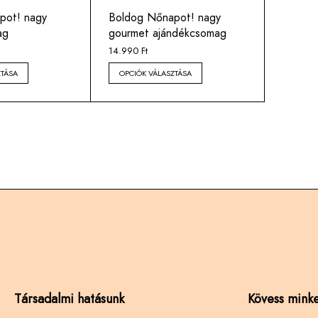
pot! nagy
Boldog Nőnapot! nagy
ag
gourmet ajándékcsomag
14.990
Ft
ZTÁSA
OPCIÓK VÁLASZTÁSA
Társadalmi hatásunk
Kövess minke