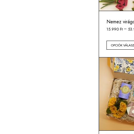
Nemez virág
–
15.990
Ft
53
OPCIÓK VÁLAS