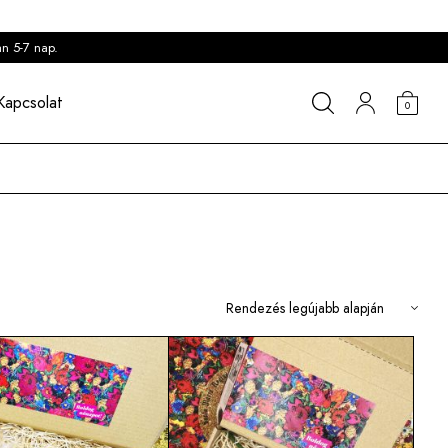
an 5-7 nap.
Kapcsolat
0