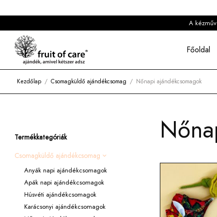
A kézműves
Főoldal
Kezdőlap
/
Csomagküldő ajándékcsomag
/
Nőnapi ajándékcsomagok
Nőna
Termékkategóriák
Csomagküldő ajándékcsomag
Anyák napi ajándékcsomagok
Apák napi ajándékcsomagok
Húsvéti ajándékcsomagok
Karácsonyi ajándékcsomagok