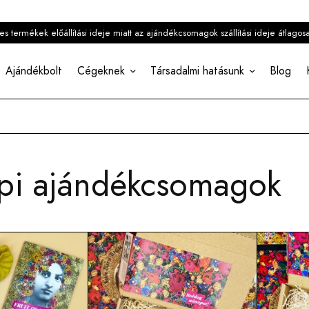
 termékek előállítási ideje miatt az ajándékcsomagok szállítási ideje átlagos
Ajándékbolt
Cégeknek
Társadalmi hatásunk
Blog
pi ajándékcsomagok