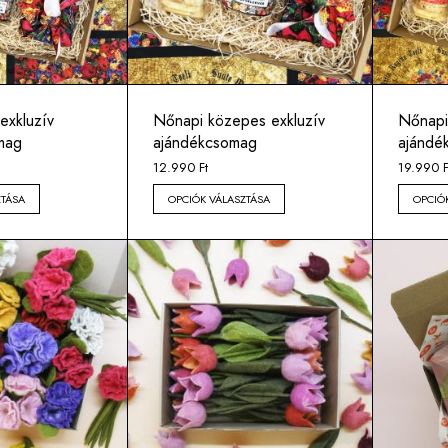
exkluzív
Nőnapi közepes exkluzív
Nőnapi
mag
ajándékcsomag
ajándé
12.990
Ft
19.990
F
ZTÁSA
OPCIÓK VÁLASZTÁSA
OPCIÓ