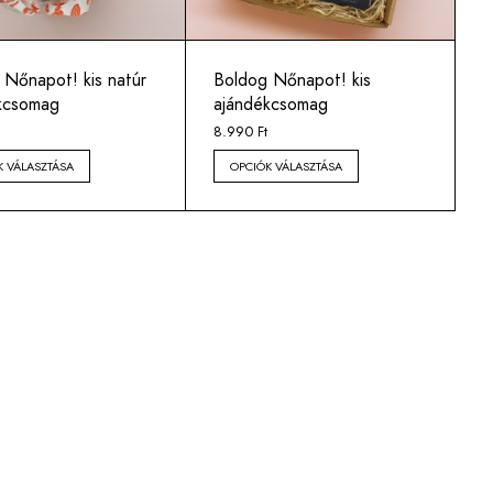
 Nőnapot! kis natúr
Boldog Nőnapot! kis
kcsomag
ajándékcsomag
8.990
Ft
K VÁLASZTÁSA
OPCIÓK VÁLASZTÁSA