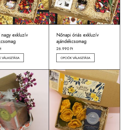
 nagy exkluzív
Nőnapi óriás exkluzív
kcsomag
ajándékcsomag
t
26.990
Ft
K VÁLASZTÁSA
OPCIÓK VÁLASZTÁSA