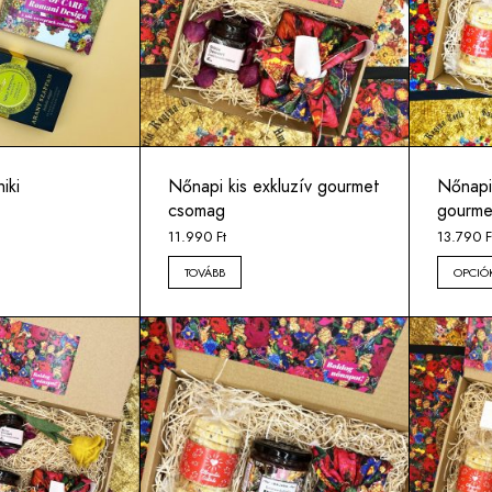
iki
Nőnapi kis exkluzív gourmet
Nőnapi
csomag
gourme
11.990
Ft
13.790
F
TOVÁBB
OPCIÓ