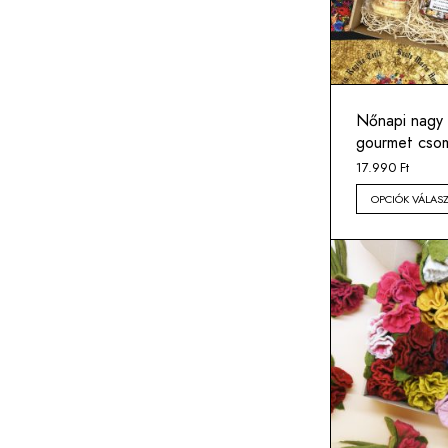
Nőnapi nagy 
gourmet cso
17.990
Ft
OPCIÓK VÁLAS