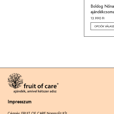
Boldog Nőna
ajándékcsom
13.990
Ft
OPCIÓK VÁLAS
Impresszum
Cégnév: FRUIT OF CARE Nonprofit Kft.