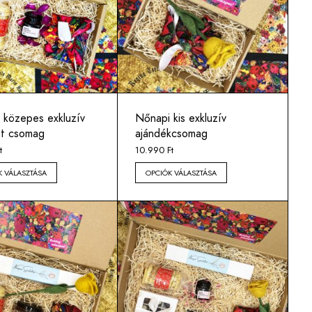
 közepes exkluzív
Nőnapi kis exkluzív
t csomag
ajándékcsomag
t
10.990
Ft
K VÁLASZTÁSA
OPCIÓK VÁLASZTÁSA