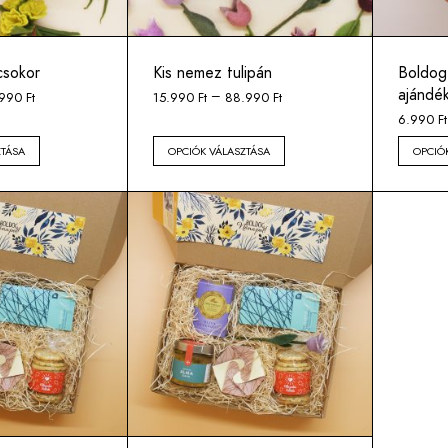
csokor
Kis nemez tulipán
Boldog
ajándé
–
.990
Ft
15.990
Ft
88.990
Ft
6.990
Ft
ZTÁSA
OPCIÓK VÁLASZTÁSA
OPCIÓ