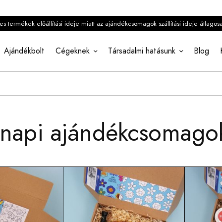
 termékek előállítási ideje miatt az ajándékcsomagok szállítási ideje átlagos
Ajándékbolt
Cégeknek
Társadalmi hatásunk
Blog
napi ajándékcsomago