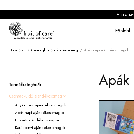
A kézműves
Főoldal
Kezdőlap
/
Csomagküldő ajándékcsomag
/
Apák napi ajándékcsomagok
Apák 
Termékkategóriák
Csomagküldő ajándékcsomag
Anyák napi ajándékcsomagok
Apák napi ajándékcsomagok
Húsvéti ajándékcsomagok
Karácsonyi ajándékcsomagok