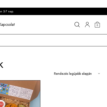
an 5-7 nap.
Kapcsolat
0
k