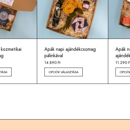
 kozmetikai
Apák napi ajándékcsomag
Apák n
ag
pálinkával
ajándé
14.890
Ft
11.290
F
ZTÁSA
OPCIÓK VÁLASZTÁSA
OPCIÓ