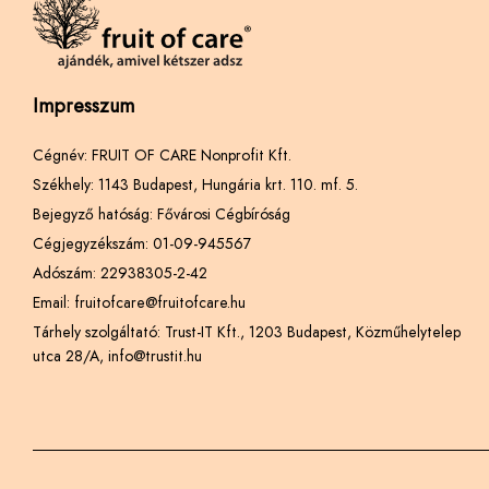
Impresszum
Cégnév: FRUIT OF CARE Nonprofit Kft.
Székhely: 1143 Budapest, Hungária krt. 110. mf. 5.
Bejegyző hatóság: Fővárosi Cégbíróság
Cégjegyzékszám: 01-09-945567
Adószám: 22938305-2-42
Email: fruitofcare@fruitofcare.hu
Tárhely szolgáltató: Trust-IT Kft., 1203 Budapest, Közműhelytelep
utca 28/A, info@trustit.hu