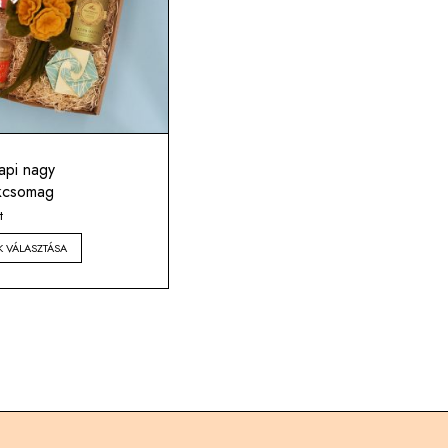
api nagy
kcsomag
t
K VÁLASZTÁSA