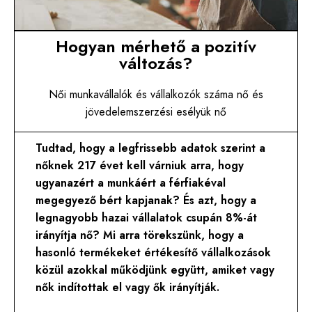
Hogyan mérhető a pozitív
változás?
Női munkavállalók és vállalkozók száma nő és
jövedelemszerzési esélyük nő
Tudtad, hogy a legfrissebb adatok szerint a
nőknek 217 évet kell várniuk arra, hogy
ugyanazért a munkáért a férfiakéval
megegyező bért kapjanak? És azt, hogy a
legnagyobb hazai vállalatok csupán 8%-át
irányítja nő? Mi arra törekszünk, hogy a
hasonló termékeket értékesítő vállalkozások
közül azokkal működjünk együtt, amiket vagy
nők indítottak el vagy ők irányítják.