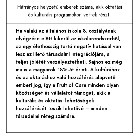
Hátrányos helyzetű emberek száma, akik oktatási
és kulturális programokon vettek részt
Ha valaki az általános iskola 8. osztályának
elvégzése előtt kikerül az iskolarendszerből,
az egy élethosszig tartó negatív hatással van
lesz az illető társadalmi integrációjára, a
teljes jólétét veszélyeztetheti. Sajnos ez még
ma is a magyarok 18%-át érinti. A kultúrához
és az oktatáshoz való hozzáférés alapvető
emberi jog, így a Fruit of Care minden olyan
közösséget és vállalatot támogat, akik a
kulturális és oktatási lehetőségek
hozzáférését teszik lehetővé – minden
társadalmi réteg számára.