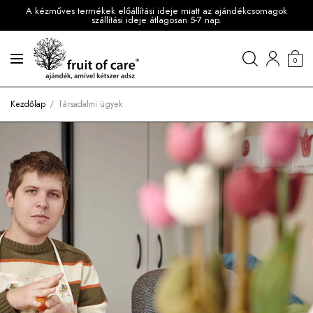
A kézműves termékek előállítási ideje miatt az ajándékcsomagok
szállítási ideje átlagosan 5-7 nap.
0
Kezdőlap
Társadalmi ügyek