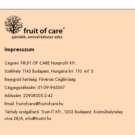
Impresszum
Cégnév: FRUIT OF CARE Nonprofit Kft.
Székhely: 1143 Budapest, Hungária krt. 110. mf. 5.
Bejegyző hatóság: Fővárosi Cégbíróság
Cégjegyzékszám: 01-09-945567
Adószám: 22938305-2-42
Email: fruitofcare@fruitofcare.hu
Tárhely szolgáltató: Trust-IT Kft., 1203 Budapest, Közműhelytelep
utca 28/A, info@trustit.hu