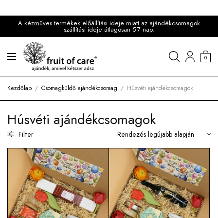
A kézműves termékek előállítási ideje miatt az ajándékcsomagok
szállítási ideje átlagosan 5-7 nap.
0
Kezdőlap
/
Csomagküldő ajándékcsomag
/
Húsvéti ajándékcsomagok
Húsvéti ajándékcsomagok
Filter