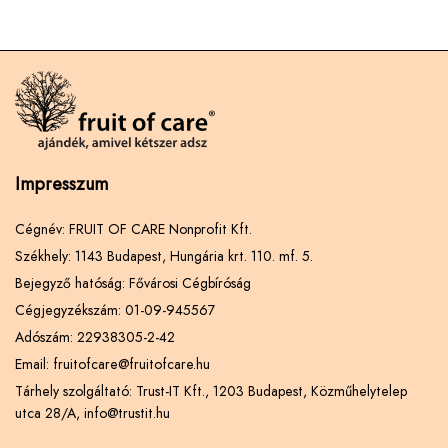
Impresszum
Cégnév: FRUIT OF CARE Nonprofit Kft.
Székhely: 1143 Budapest, Hungária krt. 110. mf. 5.
Bejegyző hatóság: Fővárosi Cégbíróság
Cégjegyzékszám: 01-09-945567
Adószám: 22938305-2-42
Email: fruitofcare@fruitofcare.hu
Tárhely szolgáltató: Trust-IT Kft., 1203 Budapest, Közműhelytelep
utca 28/A, info@trustit.hu