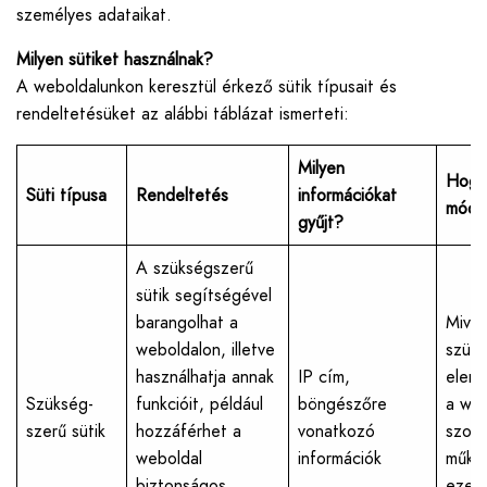
személyes adataikat.
Milyen sütiket használnak?
A weboldalunkon keresztül érkező sütik típusait és
rendeltetésüket az alábbi táblázat ismerteti:
Milyen
Hogy
Süti típusa
Rendeltetés
információkat
módo
gyűjt?
A szükségszerű
sütik segítségével
barangolhat a
Mivel
weboldalon, illetve
szüks
használhatja annak
IP cím,
elen
Szükség-
funkcióit, például
böngészőre
a web
szerű sütik
hozzáférhet a
vonatkozó
szolg
weboldal
információk
műkö
biztonságos
ezeke