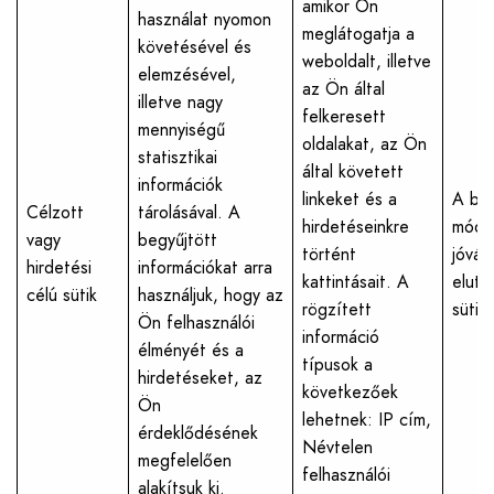
amikor Ön
használat nyomon
meglátogatja a
követésével és
weboldalt, illetve
elemzésével,
az Ön által
illetve nagy
felkeresett
mennyiségű
oldalakat, az Ön
statisztikai
által követett
információk
linkeket és a
A beá
Célzott
tárolásával. A
hirdetéseinkre
módos
vagy
begyűjtött
történt
jóváh
hirdetési
információkat arra
kattintásait. A
eluta
célú sütik
használjuk, hogy az
rögzített
sütik
Ön felhasználói
információ
élményét és a
típusok a
hirdetéseket, az
következőek
Ön
lehetnek: IP cím,
érdeklődésének
Névtelen
megfelelően
felhasználói
alakítsuk ki.