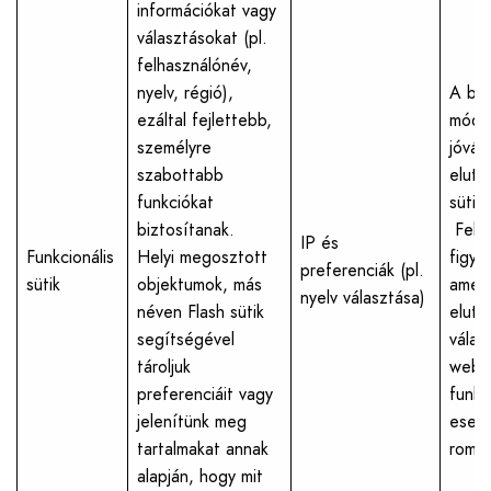
információkat vagy
választásokat (pl.
felhasználónév,
nyelv, régió),
A beá
ezáltal fejlettebb,
módos
személyre
jóváh
szabottabb
eluta
funkciókat
sütik
biztosítanak.
Felhí
IP és
Funkcionális
Helyi megosztott
figye
preferenciák (pl.
sütik
objektumok, más
amenn
nyelv választása)
néven Flash sütik
eluta
segítségével
válasz
tároljuk
webo
preferenciáit vagy
funkc
jelenítünk meg
eset
tartalmakat annak
romol
alapján, hogy mit