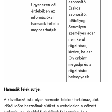
azonosító,
Ugyanezen cél
Eszköz
érdekében az
azonosító,
információkat
Időbélyeg.
harmadik féllel is
Semmilyen
megoszthatjuk.
személyes adat
nem kerül
rögzítésre,
kivéve, ha azt
Ön önként
megadja és a
rögzítésbe
beleegyezik.
Harmadik felek sütijei.
A következő lista olyan harmadik feleket tartalmaz, akik
időről időre használnak sütiket a weboldalon a célzott