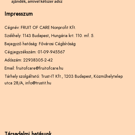
Impresszum
Cégnév: FRUIT OF CARE Nonprofit Kft.
Székhely: 1143 Budapest, Hungária krt. 110. mf. 5.
Bejegyző hatóság: Fővárosi Cégbíróság
Cégjegyzékszám: 01-09-945567
Adószám: 22938305-2-42
Email: fruitofcare@fruitofcare.hu
Tárhely szolgáltató: Trust-IT Kft., 1203 Budapest, Közműhelytelep
utca 28/A, info@trustit.hu
Társadalmi hatásunk