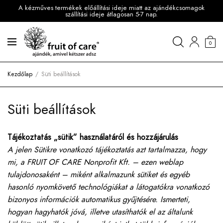
A kézműves termékek előállítási ideje miatt az ajándékcsomagok
szállítási ideje átlagosan 5-7 nap.
0
Kezdőlap
Süti beállítások
Süti beállítások
Tájékoztatás „sütik” használatáról és hozzájárulás
A jelen Sütikre vonatkozó tájékoztatás azt tartalmazza, hogy
mi, a FRUIT OF CARE Nonprofit Kft. – ezen weblap
tulajdonosaként – miként alkalmazunk sütiket és egyéb
hasonló nyomkövető technológiákat a látogatókra vonatkozó
bizonyos információk automatikus gyűjtésére. Ismerteti,
hogyan hagyhatók jóvá, illetve utasíthatók el az általunk