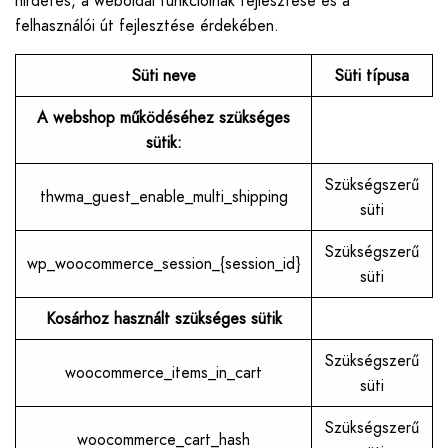
hirdetés, a weboldal funkcióinak fejlesztése és a
felhasználói út fejlesztése érdekében.
Süti neve
Süti típusa
A webshop működéséhez szükséges
sütik:
Szükségszerű
thwma_guest_enable_multi_shipping
süti
Szükségszerű
wp_woocommerce_session_{session_id}
süti
Kosárhoz használt szükség
es
sütik
Szükségszerű
woocommerce_items_in_cart
süti
Szükségszerű
woocommerce_cart_hash