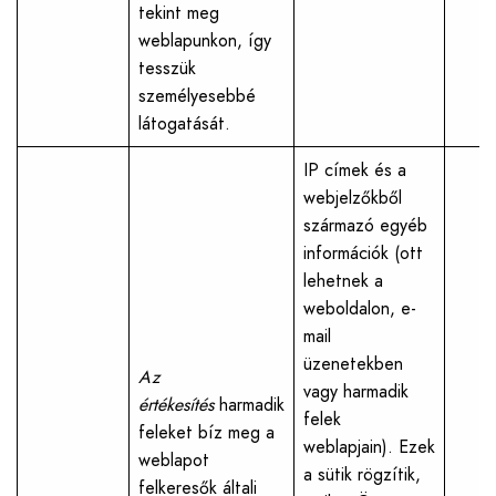
tekint meg
weblapunkon, így
tesszük
személyesebbé
látogatását.
IP címek és a
webjelzőkből
származó egyéb
információk (ott
lehetnek a
weboldalon, e-
mail
üzenetekben
Az
vagy harmadik
értékesítés
harmadik
felek
feleket bíz meg a
weblapjain). Ezek
weblapot
a sütik rögzítik,
felkeresők általi