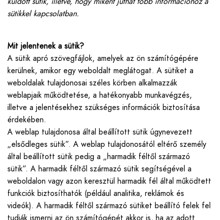
küldött sütik, illetve, hogy miként juthat több információhoz a
sütikkel kapcsolatban.
Mit jelentenek a sütik?
A sütik apró szövegfájlok, amelyek az ön számítógépére
kerülnek, amikor egy weboldalt meglátogat. A sütiket a
weboldalak tulajdonosai széles körben alkalmazzák
weblapjaik működtetése, a hatékonyabb munkavégzés,
illetve a jelentésekhez szükséges információk biztosítása
érdekében.
A weblap tulajdonosa által beállított sütik úgynevezett
„elsődleges sütik”. A weblap tulajdonosától eltérő személy
által beállított sütik pedig a „harmadik féltől származó
sütik”. A harmadik féltől származó sütik segítségével a
weboldalon vagy azon keresztül harmadik fél által működtett
funkciók biztosíthatók (például analitika, reklámok és
videók). A harmadik féltől származó sütiket beállító felek fel
tudják ismerni az ön számítógépét akkor is, ha az adott