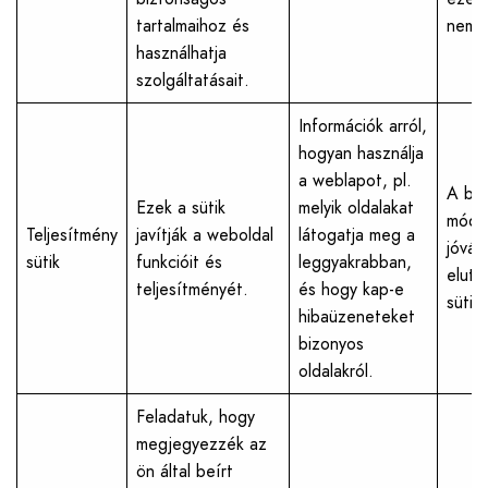
tartalmaihoz és
nem l
használhatja
szolgáltatásait.
Információk arról,
hogyan használja
a weblapot, pl.
A beá
Ezek a sütik
melyik oldalakat
módos
Teljesítmény
javítják a weboldal
látogatja meg a
jóváh
sütik
funkcióit és
leggyakrabban,
eluta
teljesítményét.
és hogy kap-e
sütik
hibaüzeneteket
bizonyos
oldalakról.
Feladatuk, hogy
megjegyezzék az
ön által beírt