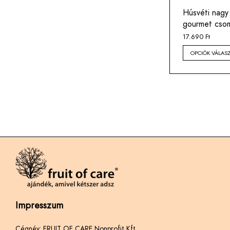
Húsvéti nagy 
gourmet cso
17.690
Ft
OPCIÓK VÁLAS
Impresszum
Cégnév: FRUIT OF CARE Nonprofit Kft.