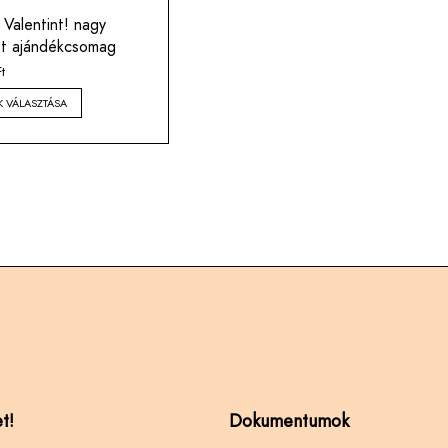
Valentint! nagy
t ajándékcsomag
t
K VÁLASZTÁSA
t!
Dokumentumok