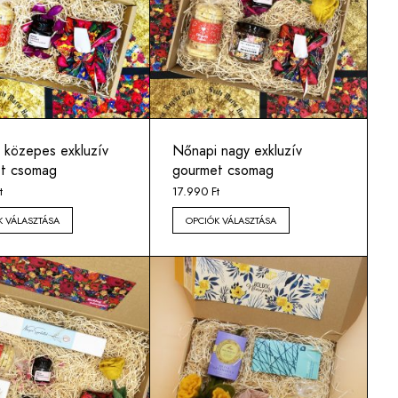
 közepes exkluzív
Nőnapi nagy exkluzív
t csomag
gourmet csomag
t
17.990
Ft
K VÁLASZTÁSA
OPCIÓK VÁLASZTÁSA