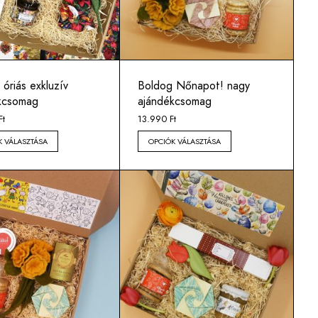
óriás exkluzív
Boldog Nőnapot! nagy
kcsomag
ajándékcsomag
Ft
13.990
Ft
K VÁLASZTÁSA
OPCIÓK VÁLASZTÁSA