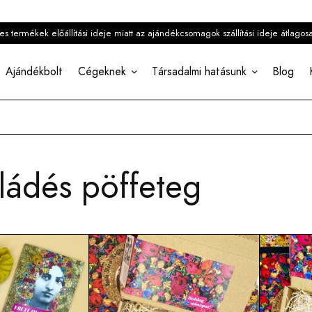
 termékek előállítási ideje miatt az ajándékcsomagok szállítási ideje átlagos
Ajándékbolt
Cégeknek
Társadalmi hatásunk
Blog
ládés pöffeteg