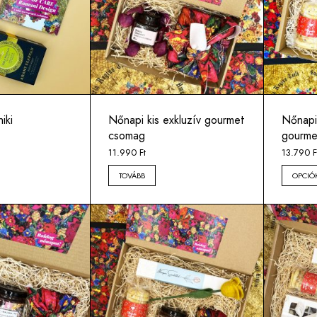
iki
Nőnapi kis exkluzív gourmet
Nőnapi
csomag
gourme
11.990
Ft
13.790
F
TOVÁBB
OPCIÓ