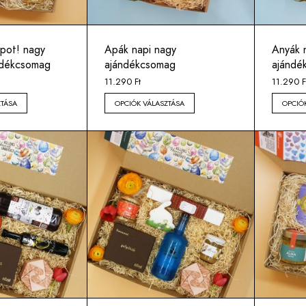
pot! nagy
Apák napi nagy
Anyák 
ndékcsomag
ajándékcsomag
ajándé
11.290
Ft
11.290
F
ZTÁSA
OPCIÓK VÁLASZTÁSA
OPCIÓ