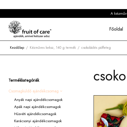
A kézműves
Főoldal
Kezdőlap
/
Kézműves keksz, 140 g termék
/
csokoládés pöffeteg
csoko
Termékkategóriák
Csomagküldő ajándékcsomag
Anyák napi ajándékcsomagok
Apák napi ajándékcsomagok
Húsvéti ajándékcsomagok
Karácsonyi ajándékcsomagok