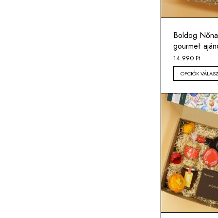
Boldog Nőna
gourmet ajá
14.990
Ft
OPCIÓK VÁLAS