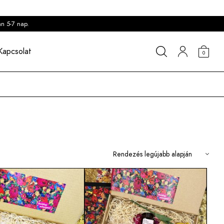
an 5-7 nap.
Kapcsolat
0