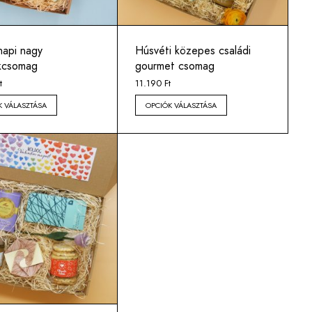
napi nagy
Húsvéti közepes családi
kcsomag
gourmet csomag
t
11.190
Ft
K VÁLASZTÁSA
OPCIÓK VÁLASZTÁSA