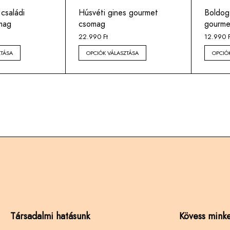
családi
Húsvéti gines gourmet
Boldog 
mag
csomag
gourme
22.990
Ft
12.990
F
ZTÁSA
OPCIÓK VÁLASZTÁSA
OPCIÓ
Társadalmi hatásunk
Kövess minke