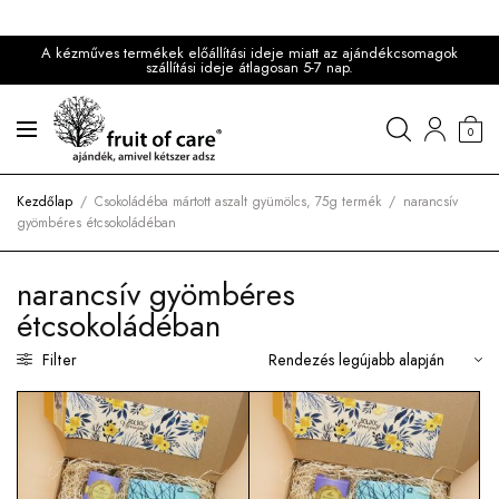
A kézműves termékek előállítási ideje miatt az ajándékcsomagok
szállítási ideje átlagosan 5-7 nap.
0
Kezdőlap
/
Csokoládéba mártott aszalt gyümölcs, 75g termék
/
narancsív
gyömbéres étcsokoládéban
narancsív gyömbéres
étcsokoládéban
Filter