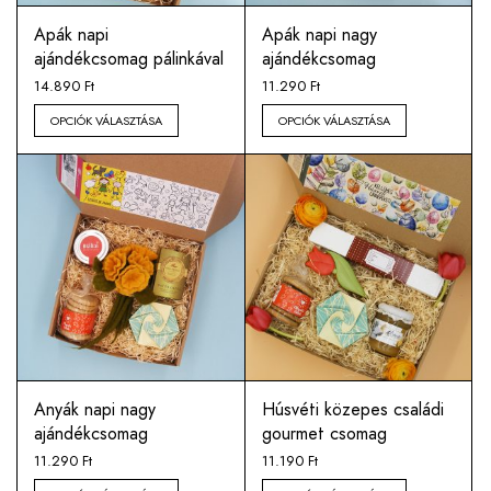
Apák napi
Apák napi nagy
ajándékcsomag pálinkával
ajándékcsomag
14.890
Ft
11.290
Ft
OPCIÓK VÁLASZTÁSA
OPCIÓK VÁLASZTÁSA
Anyák napi nagy
Húsvéti közepes családi
ajándékcsomag
gourmet csomag
11.290
Ft
11.190
Ft