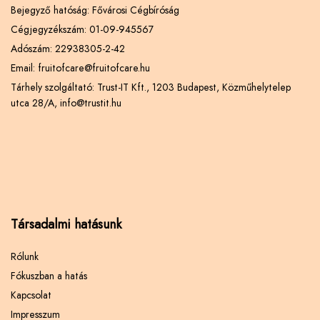
Bejegyző hatóság: Fővárosi Cégbíróság
Cégjegyzékszám: 01-09-945567
Adószám: 22938305-2-42
Email: fruitofcare@fruitofcare.hu
Tárhely szolgáltató: Trust-IT Kft., 1203 Budapest, Közműhelytelep
utca 28/A, info@trustit.hu
Társadalmi hatásunk
Rólunk
Fókuszban a hatás
Kapcsolat
Impresszum