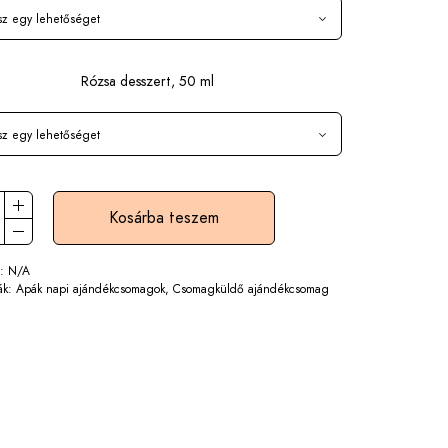
Rózsa desszert, 50 ml
Kosárba teszem
m:
N/A
ák:
Apák napi ajándékcsomagok
,
Csomagküldő ajándékcsomag