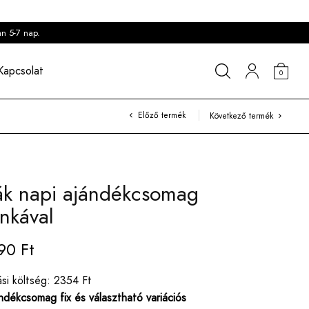
an 5-7 nap.
Kapcsolat
0
Előző termék
Következő termék
k napi ajándékcsomag
inkával
890
Ft
ási költség: 2354 Ft
ndékcsomag fix és választható variációs