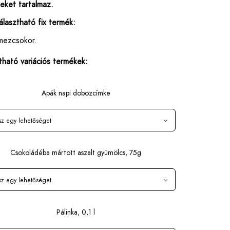
eket tartalmaz.
lasztható fix termék:
ezcsokor.
tható variációs termékek:
Apák napi dobozcímke
Csokoládéba mártott aszalt gyümölcs, 75g
Pálinka, 0,1 l