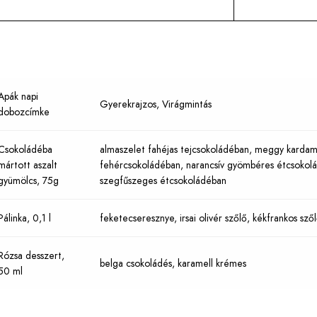
Apák napi
Gyerekrajzos, Virágmintás
dobozcímke
Csokoládéba
almaszelet fahéjas tejcsokoládéban
,
meggy kardam
mártott aszalt
fehércsokoládéban
,
narancsív gyömbéres étcsokol
gyümölcs, 75g
szegfűszeges étcsokoládéban
Pálinka, 0,1 l
feketecseresznye, irsai olivér szőlő, kékfrankos szől
Rózsa desszert,
belga csokoládés, karamell krémes
50 ml