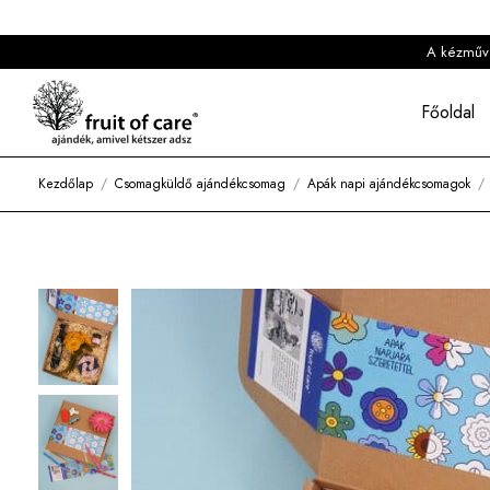
A kézműves
Főoldal
Kezdőlap
/
Csomagküldő ajándékcsomag
/
Apák napi ajándékcsomagok
/