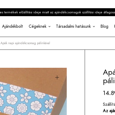
 termékek előállítási ideje miatt az ajándékcsomagok szállítási ideje átlagos
Ajándékbolt
Cégeknek
Társadalmi hatásunk
Blog
Apák napi ajándékcsomag pálinkával
Apá
pál
14.
Szállít
Az ajá