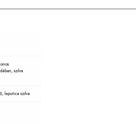
onos
ádéban
,
szilva
ő, lepotica szilva