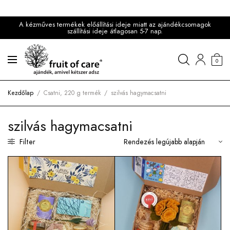
A kézműves termékek előállítási ideje miatt az ajándékcsomagok
szállítási ideje átlagosan 5-7 nap.
0
Kezdőlap
/
Csatni, 220 g termék
/
szilvás hagymacsatni
szilvás hagymacsatni
Filter