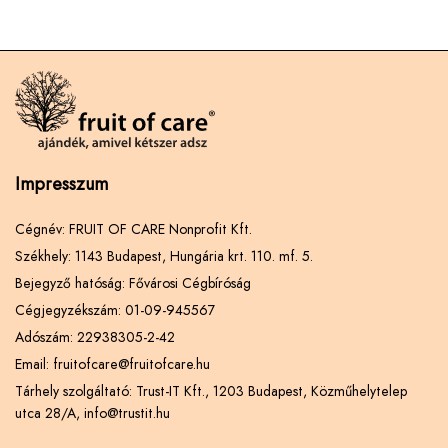
Impresszum
Cégnév: FRUIT OF CARE Nonprofit Kft.
Székhely: 1143 Budapest, Hungária krt. 110. mf. 5.
Bejegyző hatóság: Fővárosi Cégbíróság
Cégjegyzékszám: 01-09-945567
Adószám: 22938305-2-42
Email: fruitofcare@fruitofcare.hu
Tárhely szolgáltató: Trust-IT Kft., 1203 Budapest, Közműhelytelep
utca 28/A, info@trustit.hu