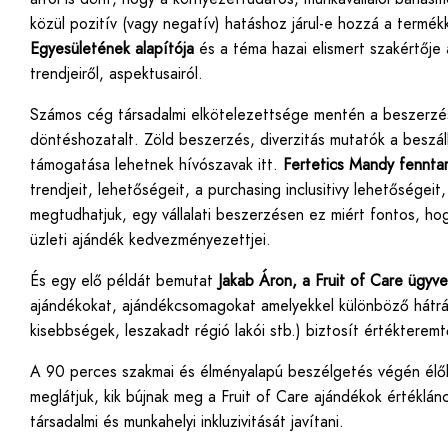
közül pozitív (vagy negatív) hatáshoz járul-e hozzá a termékk
Egyesületének alapítója
és a téma hazai elismert szakértője a
trendjeiről, aspektusairól.
Számos cég társadalmi elkötelezettsége mentén a beszerzési 
döntéshozatalt. Zöld beszerzés, diverzitás mutatók a beszállít
támogatása lehetnek hívószavak itt.
Fertetics Mandy fennta
trendjeit, lehetőségeit, a purchasing inclusitivy lehetőségeit,
megtudhatjuk, egy vállalati beszerzésen ez miért fontos, ho
üzleti ajándék kedvezményezettjei.
És egy elő példát bemutat
Jakab Áron, a Fruit of Care ügyve
ajándékokat, ajándékcsomagokat amelyekkel különböző hátrá
kisebbségek, leszakadt régió lakói stb.) biztosít értéktere
A 90 perces szakmai és élményalapú beszélgetés végén élőbe
meglátjuk, kik bújnak meg a Fruit of Care ajándékok értéklán
társadalmi és munkahelyi inkluzivitását javítani.