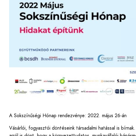
A Sokszínűségi Hónap rendezvénye: 2022. május 26-án
Vásárlói, fogyasztói döntéseink társadalmi hatással is bírnak
arról is dönt, hogy a környezettudatos, munkavállalói bánásm