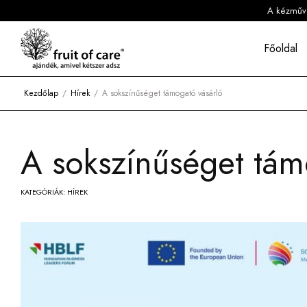
A kézműves
Főoldal
Kezdőlap
Hírek
A sokszínűséget támogató vásárló
A sokszínűséget tám
KATEGÓRIÁK:
HÍREK