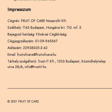
Impresszum
Cégnév: FRUIT OF CARE Nonprofit Kft.
Székhely: 1143 Budapest, Hungária krt. 110. mf. 5.
Bejegyző hatóság: Fővárosi Cégbíróság
Cégjegyzékszám: 01-09-945567
Adószám: 22938305-2-42
Email: fruitofcare@fruitofcare.hu
Tárhely szolgáltató: Trust-IT Kft., 1203 Budapest, Közműhelytelep
utca 28/A, info@trustit.hu
© 2021 FRUIT OF CARE