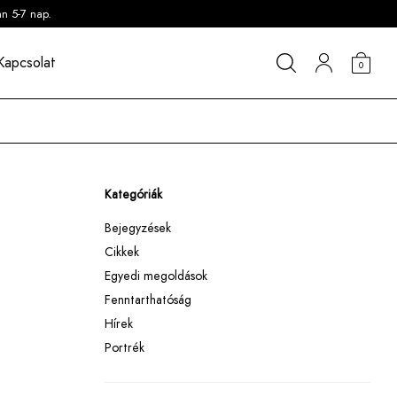
an 5-7 nap.
Kapcsolat
0
Kategóriák
Bejegyzések
Cikkek
Egyedi megoldások
Fenntarthatóság
Hírek
Portrék