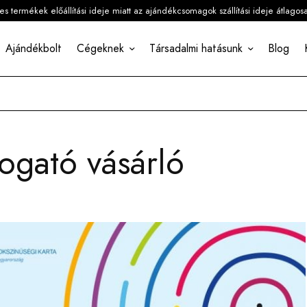
 termékek előállítási ideje miatt az ajándékcsomagok szállítási ideje átlagos
Ajándékbolt
Cégeknek
Társadalmi hatásunk
Blog
ogató vásárló