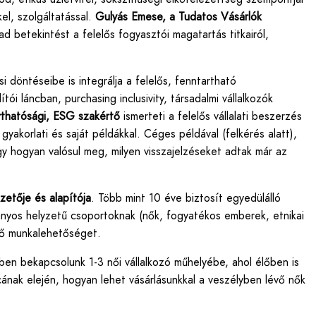
el, szolgáltatással.
Gulyás Emese, a Tudatos Vásárlók
d betekintést a felelős fogyasztói magatartás titkairól,
döntéseibe is integrálja a felelős, fenntartható
ói láncban, purchasing inclusivity, társadalmi vállalkozók
rthatósági, ESG szakértő
ismerteti a felelős vállalati beszerzés
 gyakorlati és saját példákkal. Céges példával (felkérés alatt),
gy hogyan valósul meg, milyen visszajelzéseket adtak már az
zetője és alapítója
. Több mint 10 éve biztosít egyedülálló
nyos helyzetű csoportoknak (nők, fogyatékos emberek, etnikai
mtő munkalehetőséget.
n bekapcsolunk 1-3 női vállalkozó műhelyébe, ahol élőben is
cának elején, hogyan lehet vásárlásunkkal a veszélyben lévő nők