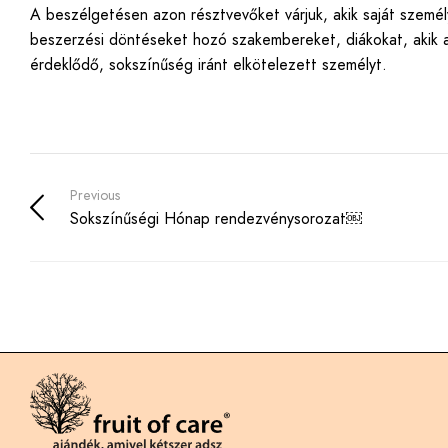
A beszélgetésen azon résztvevőket várjuk, akik saját személy
beszerzési döntéseket hozó szakembereket, diákokat, akik a
érdeklődő, sokszínűség iránt elkötelezett személyt.
Previous
Sokszínűségi Hónap rendezvénysorozat￼