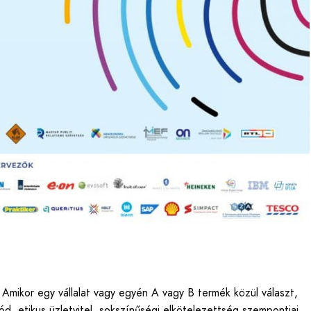
. Amikor egy vállalat vagy egyén A vagy B termék közül választ,
ód, etikus üzletvitel, sokszínűségi elkötelezettség szempontjai