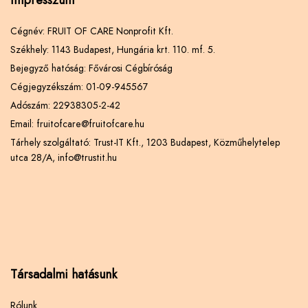
Impresszum
Cégnév: FRUIT OF CARE Nonprofit Kft.
Székhely: 1143 Budapest, Hungária krt. 110. mf. 5.
Bejegyző hatóság: Fővárosi Cégbíróság
Cégjegyzékszám: 01-09-945567
Adószám: 22938305-2-42
Email: fruitofcare@fruitofcare.hu
Tárhely szolgáltató: Trust-IT Kft., 1203 Budapest, Közműhelytelep
utca 28/A, info@trustit.hu
Társadalmi hatásunk
Rólunk