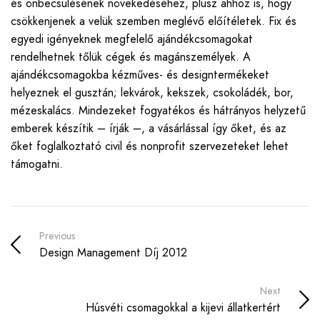
és önbecsülésének növekedéséhez, plusz ahhoz is, hogy
csökkenjenek a velük szemben meglévő előítéletek. Fix és
egyedi igényeknek megfelelő ajándékcsomagokat
rendelhetnek tőlük cégek és magánszemélyek. A
ajándékcsomagokba kézműves- és designtermékeket
helyeznek el gusztán; lekvárok, kekszek, csokoládék, bor,
mézeskalács. Mindezeket fogyatékos és hátrányos helyzetű
emberek készítik – írják –, a vásárlással így őket, és az
őket foglalkoztató civil és nonprofit szervezeteket lehet
támogatni.
Previous
Design Management Díj 2012
Next
Húsvéti csomagokkal a kijevi állatkertért