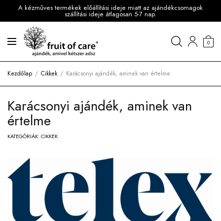
A kézműves termékek előállítási ideje miatt az ajándékcsomagok
szállítási ideje átlagosan 5-7 nap.
0
Kezdőlap
Cikkek
Karácsonyi ajándék, aminek van értelme
Karácsonyi ajándék, aminek van
értelme
KATEGÓRIÁK:
CIKKEK