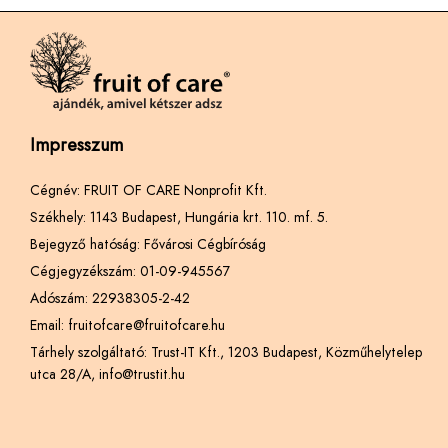
Impresszum
Cégnév: FRUIT OF CARE Nonprofit Kft.
Székhely: 1143 Budapest, Hungária krt. 110. mf. 5.
Bejegyző hatóság: Fővárosi Cégbíróság
Cégjegyzékszám: 01-09-945567
Adószám: 22938305-2-42
Email: fruitofcare@fruitofcare.hu
Tárhely szolgáltató: Trust-IT Kft., 1203 Budapest, Közműhelytelep
utca 28/A, info@trustit.hu