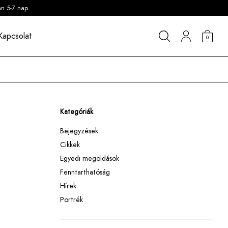
an 5-7 nap.
Kapcsolat
0
Kategóriák
Bejegyzések
Cikkek
Egyedi megoldások
Fenntarthatóság
Hírek
Portrék