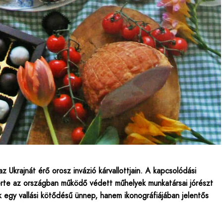
 Ukrajnát érő orosz invázió kárvallottjain. A kapcsolódási
szerte az országban működő védett műhelyek munkatársai jórészt
 egy vallási kötődésű ünnep, hanem ikonográfiájában jelentős