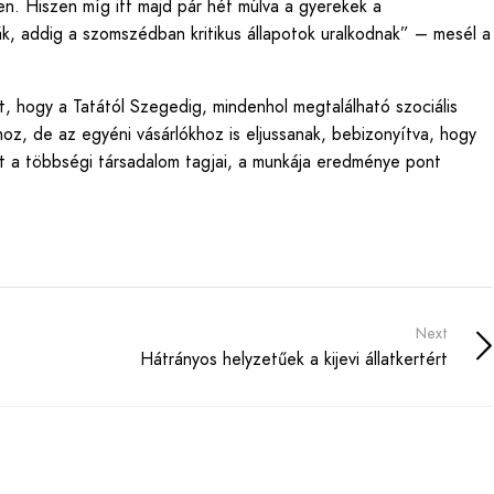
ben. Hiszen míg itt majd pár hét múlva a gyerekek a
ják, addig a szomszédban kritikus állapotok uralkodnak” – mesél a
.
, hogy a Tatától Szegedig, mindenhol megtalálható szociális
z, de az egyéni vásárlókhoz is eljussanak, bebizonyítva, hogy
int a többségi társadalom tagjai, a munkája eredménye pont
Next
Hátrányos helyzetűek a kijevi állatkertért