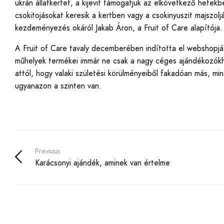
ukrán állatkertet, a kijevit támogatjuk az elkövetkező hetek
csokitojásokat keresik a kertben vagy a csokinyuszit majszol
kezdeményezés okáról Jakab Áron, a Fruit of Care alapítója
A Fruit of Care tavaly decemberében indította el webshopját
műhelyek termékei immár ne csak a nagy céges ajándékozókho
attól, hogy valaki születési körülményeiből fakadóan más, m
ugyanazon a szinten van.
Previous
Karácsonyi ajándék, aminek van értelme