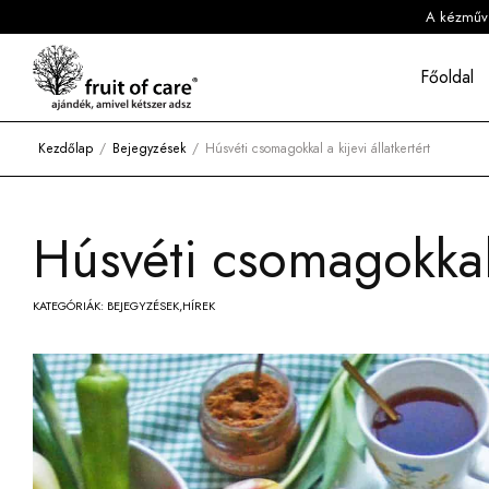
A kézműves
Főoldal
Kezdőlap
Bejegyzések
Húsvéti csomagokkal a kijevi állatkertért
Húsvéti csomagokkal a
KATEGÓRIÁK:
BEJEGYZÉSEK
,
HÍREK