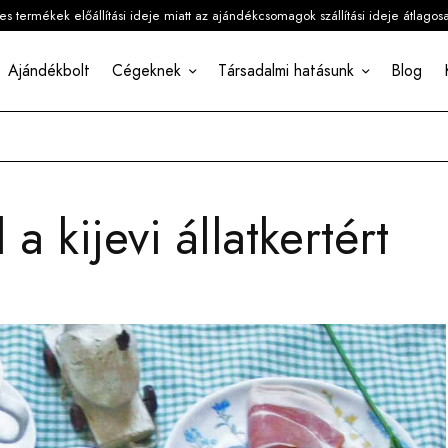
 termékek előállítási ideje miatt az ajándékcsomagok szállítási ideje átlagos
Ajándékbolt
Cégeknek
Társadalmi hatásunk
Blog
 kijevi állatkertért