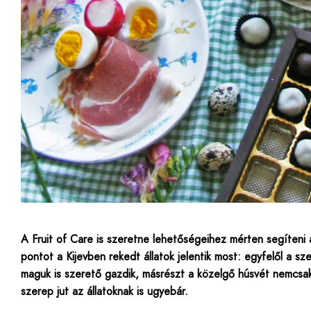
A Fruit of Care is szeretne lehetőségeihez mérten segíteni az
pontot a Kijevben rekedt állatok jelentik most: egyfelől a 
maguk is szerető gazdik, másrészt a közelgő húsvét nemcsak
szerep jut az állatoknak is ugyebár.