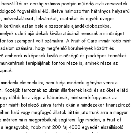
beszállítói az ország számos pontján működő civilszervezetek
 dolgozó fogyatékkal élő, illetve halmozottan hátrányos helyzetű
, mézeskalácsot, lekvárokat, csatnikat és egyéb üveges
k kerülnek aztán bele a szezonális ajándékdobozokba,
melyek üzleti ajándékaik kiválasztásánál nemcsak a minőséget
s fontos szempont volt számukra. A Fruit of Care immár több mint
sadalom számára, hogy megfelelő körülmények között és
lévő emberek is képesek kiváló minőségű és piacképes termékek
 munkatársak terápiájának fontos része is, aminek része az
 kapnak.
mindenki elmenekülni, nem tudja mindenki igénybe venni a
 Közéjük tartoznak az ukrán állatkertek lakói és az őket ellátó
hogy előbb lesz vége a háborúnak, mintsem kifogyjanak az
pot miatti kötelező zárva tartás okán a mindezeket finanszírozó
 éhen haló vagy megfagyó állatok láttán jutottunk arra a magyar
 mérten mi is megpróbálunk segíteni. Így minden, a Fruit of
a legnagyobb, több mint 200 faj 4000 egyedét elszállásoló