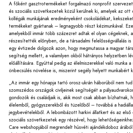
A főként gasztrotermékeket forgalmazó nonprofit szervezet 
és szociális szövetkezetek közül kerülnek ki, amelyek az ott
kollégák munkájának eredményeként csokoládékat, kekszeket
termékeket gyártanak – legnagyobb részt kézimunkával. Eze
amelyekből immár több százezret adtak el olyan cégeknek, a
részesítették előnyben, de a társadalmi felelősségvállalás i
egy évtizede dolgozik azon, hogy megmutassa a magyar tár
segítség mellett, a valamilyen okból hátrányos helyzetben 
előállítására. Egyúttal pedig az élelmiszerekkel való munka a
önbecsülés növelése is, miszerint segély helyett munkabért
„Az immár egy hónapja tartó orosz-ukrán háborúból nem tud 
szomszédos országok civiljeinek segítségét a pályaudvarokon.
gondozók és családjaik is, akik most csak abban bízhatnak, 
élelemből, gyógyszerekből és tüzelőből – továbbá a hadiálla
jegybevételekből. A lebombázott harkivi állatkert és az első
szociális szövetkezetek egy részével, hogy lehetőségeinkhez
Care webshopjából megrendelt húsvéti ajándékdoboz árából 