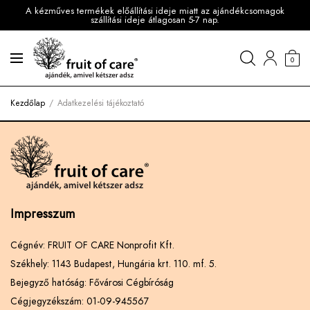
A kézműves termékek előállítási ideje miatt az ajándékcsomagok
szállítási ideje átlagosan 5-7 nap.
0
Kezdőlap
Adatkezelési tájékoztató
Impresszum
Cégnév: FRUIT OF CARE Nonprofit Kft.
Székhely: 1143 Budapest, Hungária krt. 110. mf. 5.
Bejegyző hatóság: Fővárosi Cégbíróság
Cégjegyzékszám: 01-09-945567