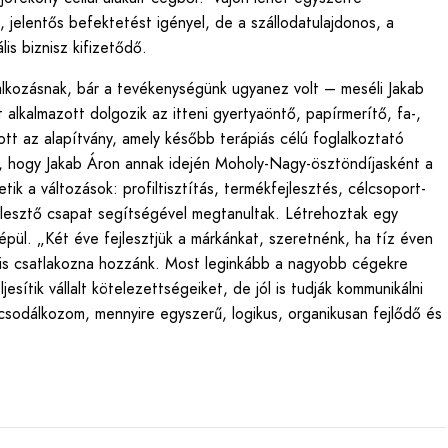
 jelentős befektetést igényel, de a szállodatulajdonos, a
is biznisz kifizetődő.
alkozásnak, bár a tevékenységünk ugyanez volt – meséli Jakab
 alkalmazott dolgozik az itteni gyertyaöntő, papírmerítő, fa-,
t az alapítvány, amely később terápiás célú foglalkoztató
t, hogy Jakab Áron annak idején Moholy-Nagy-ösztöndíjasként a
ik a változások: profiltisztítás, termékfejlesztés, célcsoport-
ejlesztő csapat segítségével megtanultak. Létrehoztak egy
e épül. „Két éve fejlesztjük a márkánkat, szeretnénk, ha tíz éven
t is csatlakozna hozzánk. Most leginkább a nagyobb cégekre
sítik vállalt kötelezettségeiket, de jól is tudják kommunikálni
csodálkozom, mennyire egyszerű, logikus, organikusan fejlődő és