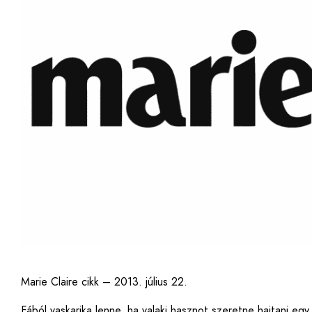
Marie Claire cikk
– 2013. július 22.
Fából vaskarika lenne, ha valaki hasznot szeretne hajtani egy