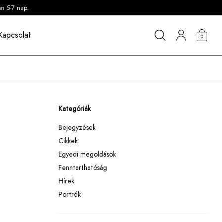
an 5-7 nap.
Kapcsolat
0
Kategóriák
Bejegyzések
Cikkek
Egyedi megoldások
Fenntarthatóság
Hírek
Portrék