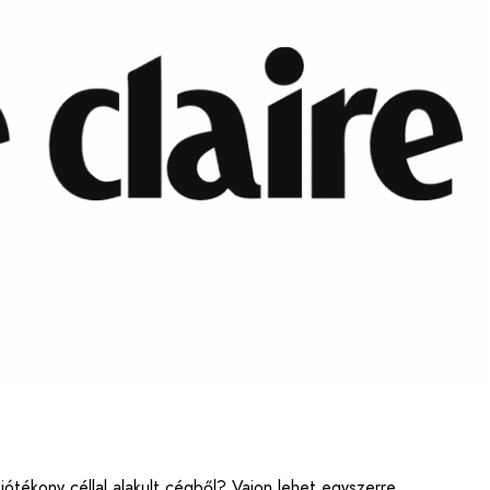
 jótékony céllal alakult cégből? Vajon lehet egyszerre