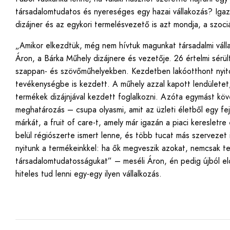
társadalomtudatos és nyereséges egy hazai vállakozás? Igaz,
dizájner és az egykori termelésvezető is azt mondja, a szociál
„Amikor elkezdtük, még nem hívtuk magunkat társadalmi váll
Áron, a Bárka Műhely dizájnere és vezetője. 26 értelmi sérült
szappan- és szövőműhelyekben. Kezdetben lakóotthont nyitot
tevékenységbe is kezdett. A műhely azzal kapott lendülete
termékek dizájnjával kezdett foglalkozni. Azóta egymást követ
meghatározás – csupa olyasmi, amit az üzleti életből egy f
márkát, a fruit of care-t, amely már igazán a piaci keresletr
belül régiószerte ismert lenne, és több tucat más szerveze
nyitunk a termékeinkkel: ha ők megveszik azokat, nemcsak telje
társadalomtudatosságukat” – meséli Áron, én pedig újból el
hiteles tud lenni egy-egy ilyen vállalkozás.