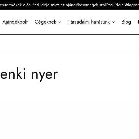
 termékek előállítási ideje miatt az ajándékcsomagok szállítási ideje átlagos
Ajándékbolt
Cégeknek
Társadalmi hatásunk
Blog
enki nyer